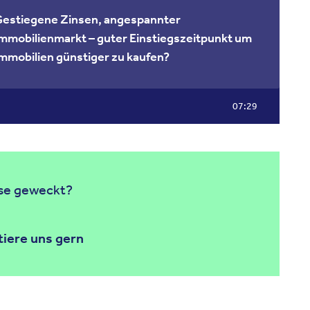
estiegene Zinsen, angespannter
mmobilienmarkt – guter Einstiegszeitpunkt um
mmobilien günstiger zu kaufen?
07:29
sse geweckt?
iere uns gern