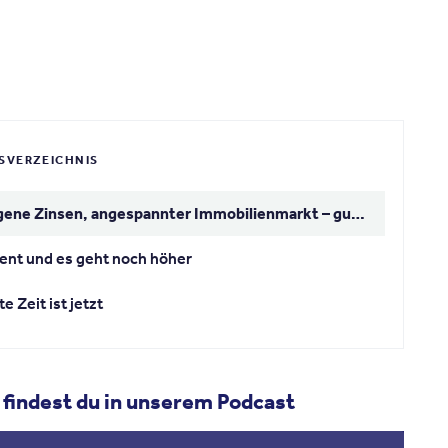
SVERZEICHNIS
Gestiegene Zinsen, angespannter Immobilienmarkt – guter Einstiegszeitpunkt um Immobilien günstiger zu kaufen?
ent und es geht noch höher
e Zeit ist jetzt
 findest du in unserem Podcast