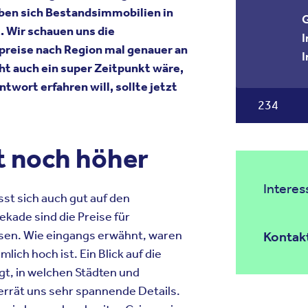
ben
sich
Bestandsimmobilien
in
G
t
. Wir
schauen
uns
die
I
preise
nach
Region mal
genauer
an
I
cht
auch
ein
super
Zeitpunkt
wäre
,
ntwort
erfahren
will,
sollte
jetzt
234
t
noch
höher
Intere
sst
sich
auch
gut auf den
ekade
sind
die
Preise
für
sen
. Wie
eingangs
erwähnt
,
waren
Kontakt
emlich
hoch
ist
. Ein Blick auf die
gt
, in
welchen
Städten
und
errät
uns
sehr
spannende
Details.