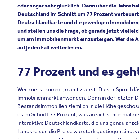
oder
sogar
sehr
glücklich
. Denn
über
die Jahre
ha
Deutschland
im
Schnitt
um 77
Prozent
verteuer
Deutschlandkarte
und die
jeweiligen
Immobilien
und
stellen
uns
die Frage,
ob
gerade
jetzt
viellei
um am
Immobilienmarkt
einzusteigen
.
Wer
die
A
auf
jeden
Fall
weiterlesen
.
77
Prozent
und es
geh
Wer
zuerst
kommt
,
mahlt
zuerst
. Dieser
Spruch
lä
Immobilienmarkt
anwenden
. Denn in der
letzten
D
Bestandsimmobilien
ziemlich
in die H
ö
he
geschos
es
im
Schnitt
77
Prozent
, was
an
sich
schon
mal
zi
interaktive
Deutschlandkarte
, die
uns
genau
anzei
Landkreisen
die
Preise
wie
stark
gestiegen
sind
,
v