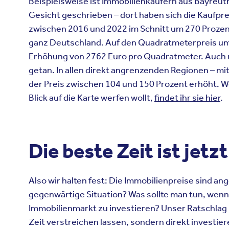
Beispielsweise
ist
Immobilienkäufern
aus
Bayreut
Gesicht
geschrieben
–
dort
haben
sich
die
Kaufpre
zwischen
2016 und 2022
im
Schnitt
um 270
Proze
ganz
Deutschland. Auf den
Quadratmeterpreis
um
Erh
ö
hung
von 2762 Euro pro
Quadratmeter
. Auch
getan
. In
allen
direkt
angrenzenden
Regionen
–
mi
der Preis
zwischen
104 und 150
Prozent
e
rh
ö
h
t
.
W
Blick auf die Karte
werfen
wollt
,
findet ihr sie hier
.
Die
beste
Zeit
ist
jetzt
Also wir halten fest: Die Immobilienpreise sind an
gegenwärtige Situation? Was sollte man tun, wenn m
Immobilienmarkt zu investieren? Unser Ratschlag l
Zeit verstreichen lassen, sondern direkt investiere