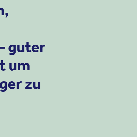
n,
– guter
kt um
ger zu