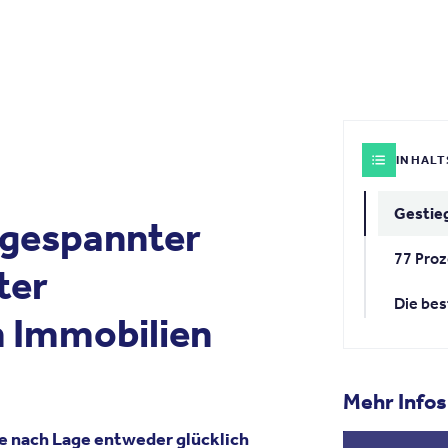
INHALT
ngespannter
77 Proz
ter
Die best
m Immobilien
Mehr Infos
je
nach
Lage
entweder
glücklich