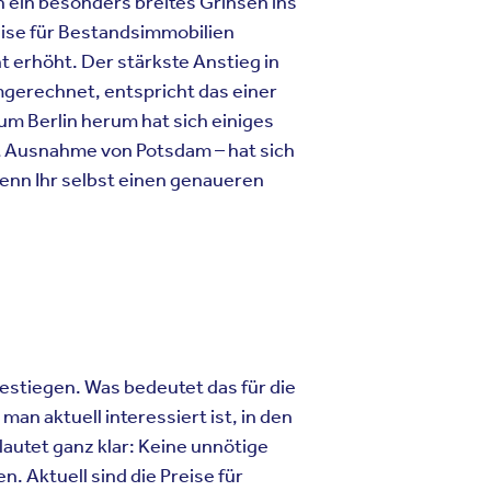
h
ein
besonders
breites
Grinsen
ins
ise
für
Bestandsimmobilien
nt
erh
ö
ht
. Der
stärkste
Anstieg
in
gerechnet
,
entspricht
das
einer
 um Berlin
herum
hat
sich
einiges
t
Ausnahme
von Potsdam
–
hat
sich
enn
Ihr
selbst
einen
genaueren
gestiegen. Was bedeutet das für die
an aktuell interessiert ist, in den
autet ganz klar: Keine unn
ö
tige
n. Aktuell sind die Preise für