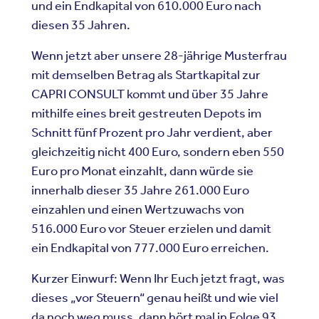
und ein Endkapital von 610.000 Euro nach
diesen 35 Jahren.
Wenn jetzt aber unsere 28-jährige Musterfrau
mit demselben Betrag als Startkapital zur
CAPRI CONSULT kommt und über 35 Jahre
mithilfe eines breit gestreuten Depots im
Schnitt f
ünf
Prozent pro Jahr verdient, aber
gleichzeitig nicht 400 Euro, sondern eben 550
Euro pro Monat einzahlt, dann würde sie
innerhalb dieser 35 Jahre 261.000 Euro
einzahlen und einen Wertzuwachs von
516.000 Euro vor Steuer erzielen und damit
ein Endkapital von 777.000 Euro erreichen.
Kurzer Einwurf: Wenn Ihr Euch jetzt fragt, was
dieses „vor Steuern“ genau heißt und wie viel
da noch weg muss, dann h
ö
rt mal in
Folge 93