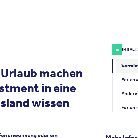
INHALT
 Urlaub machen
Ferienw
estment in eine
Andere 
usland wissen
Ferieni
 Ferienwohnung oder ein
Mehr Infos