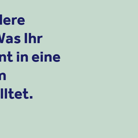
dere
as Ihr
t in eine
m
ltet.