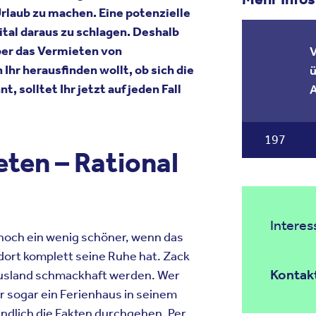
Urlaub zu machen. Eine potenzielle
tal daraus zu schlagen. Deshalb
über das Vermieten von
V
Ihr herausfinden wollt, ob sich die
ü
, solltet Ihr jetzt auf jeden Fall
A
197
ten – Rational
Intere
d noch ein wenig schöner, wenn das
dort komplett seine Ruhe hat. Zack
Kontakt
 Ausland schmackhaft werden. Wer
r sogar ein Ferienhaus in seinem
ündlich die Fakten durchgehen. Per