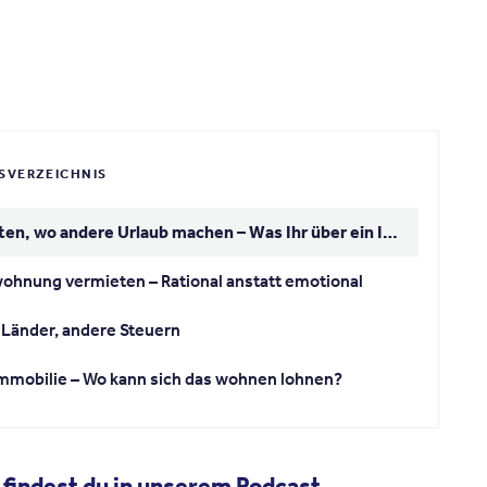
SVERZEICHNIS
Vermieten, wo andere Urlaub machen – Was Ihr über ein Investment in eine Ferienimmobilie im Ausland wissen solltet.
ohnung vermieten – Rational anstatt emotional
Länder, andere Steuern
mmobilie – Wo kann sich das wohnen lohnen?
 findest du in unserem Podcast