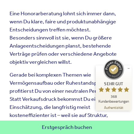
Eine Honorarberatung lohnt sich immer dann,
wenn Du klare, faire und produktunabhängige
Kundenbewertungen und Erfahrungen zu
Entscheidungen treffen möchtest.
CAPRI CONSULT GmbH
Besonders sinnvoll ist sie, wenn Du größere
SEHR GUT
Anlageentscheidungen planst, bestehende
%
100
Verträge prüfen oder verschiedene Angebote
Empfehlungen auf
ProvenExpert.com
5,00
/
4,95
objektiv vergleichen willst.
206
162
Gerade bei komplexen Themen wie
Bewertungen auf
2
Bewertungen von
Vermögensaufbau oder Ruhestandsplanung
SEHR GUT
ProvenExpert.com
anderen Quellen
profitierst Du von einer neutralen Perspektive.
368
Blick aufs ProvenExpert-Profil werfen
Statt Verkaufsdruck bekommst Du eine fundierte
Kundenbewertungen
Einschätzung, die langfristig meist
05.08.2026
Authentizität
kosteneffizienter ist – weil sie auf Struktur,
Steueroptimierung und nachhaltiger Planung
Erstgespräch buchen
basiert.