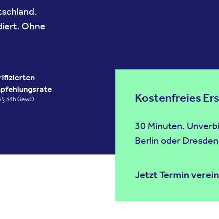
tschland.
diert. Ohne
fizierten
pfehlungsrate
Kostenfreies Er
ch § 34h GewO
30 Minuten. Unverbin
Berlin oder Dresden
Jetzt Termin verei